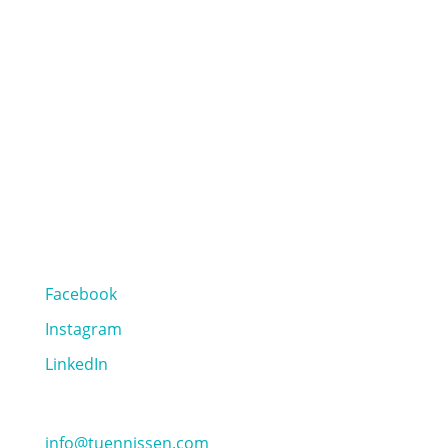
50825 Köln
+49 221 79003313
VERTRIEB
Steinhof 10
40699 Erkrath
+49 211 95073773
SOCIAL MEDIA
Facebook
Instagram
LinkedIn
info@tuennissen.com