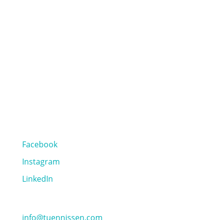
50825 Köln
+49 221 79003313
VERTRIEB
Steinhof 10
40699 Erkrath
+49 211 95073773
SOCIAL MEDIA
Facebook
Instagram
LinkedIn
info@tuennissen.com